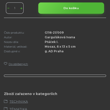
Do košíku
Číslo produktu:
G116-21/009
Autor:
Garguláková Ivana
Název díla:
Ptáček I.
Materiál, velikost:
Mosaz, 6 x 13 x 5 cm
Dostupné v:
g. AD Praha
Do oblíbených
Zboží zařazeno v kategoriích
TECHNIKA
TÉMATIKA