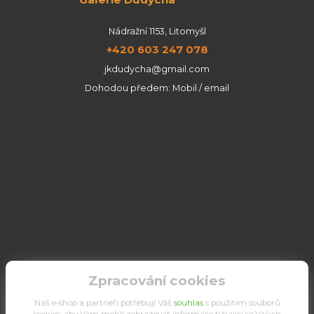
Nádražní 1153, Litomyšl
+420 603 247 078
jkdudycha@gmail.com
Dohodou předem: Mobil / email
Zpracování cookies
Náš e-shop a partneři potřebují Váš
souhlas
s použitím souborů