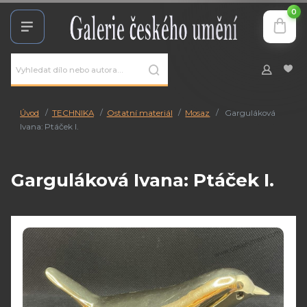
0
Úvod
TECHNIKA
Ostatní materiál
Mosaz
Garguláková
Ivana: Ptáček I.
Garguláková Ivana: Ptáček I.