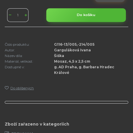
Do košíku
Číslo produktu:
G116-13/005,-214/005
Autor:
Garguláková Ivana
Název díla:
Šiška
Materiál, velikost:
Mosaz, 4,5 x 2,5 cm
Dostupné v:
g. AD Praha, g. Barbara Hradec
Králové
Do oblíbených
Zboží zařazeno v kategoriích