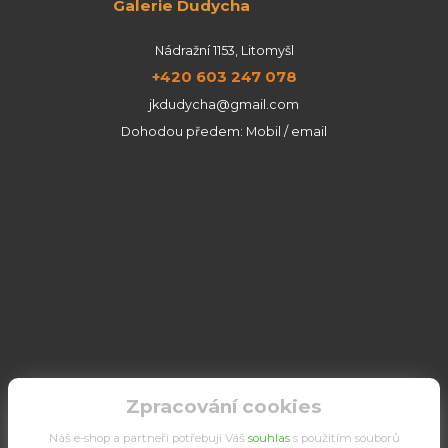
Galerie Dudycha
Nádražní 1153, Litomyšl
+420 603 247 078
jkdudycha@gmail.com
Dohodou předem: Mobil / email
Zpracování cookies
Náš e-shop a partneři potřebují Váš
souhlas
s použitím souborů