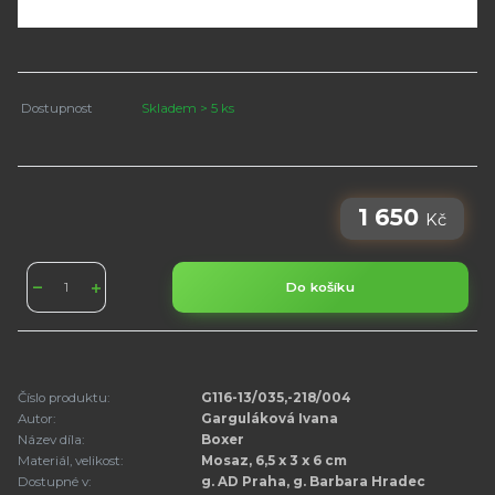
Dostupnost
Skladem > 5 ks
1 650
Kč
Do košíku
Číslo produktu:
G116-13/035,-218/004
Autor:
Garguláková Ivana
Název díla:
Boxer
Materiál, velikost:
Mosaz, 6,5 x 3 x 6 cm
Dostupné v:
g. AD Praha, g. Barbara Hradec