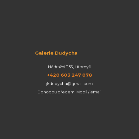
Galerie Dudycha
Nádražní 1153, Litomyšl
+420 603 247 078
jkdudycha@gmail.com
Dohodou předem: Mobil / email