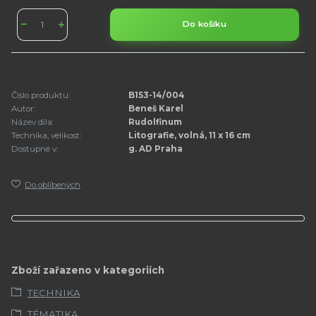
Do košíku
Číslo produktu:
B153-14/004
Autor:
Beneš Karel
Název díla:
Rudolfinum
Technika, velikost:
Litografie, volná, 11 x 16 cm
Dostupné v:
g. AD Praha
Do oblíbených
Zboží zařazeno v kategoriích
TECHNIKA
TÉMATIKA