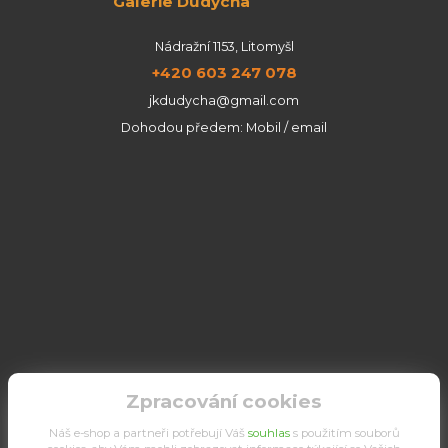
Galerie Dudycha
Nádražní 1153, Litomyšl
+420 603 247 078
jkdudycha@gmail.com
Dohodou předem: Mobil / email
Zpracování cookies
Náš e-shop a partneři potřebují Váš
souhlas
s použitím souborů