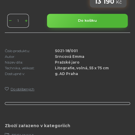
13 190
Kč
Do košíku
Číslo produktu:
S021-18/001
Autor:
Srncová Emma
Název díla:
Pražské jaro
Technika, velikost:
Litografie, volná, 55 x 75 cm
Dostupné v:
g. AD Praha
Do oblíbených
Zboží zařazeno v kategoriích