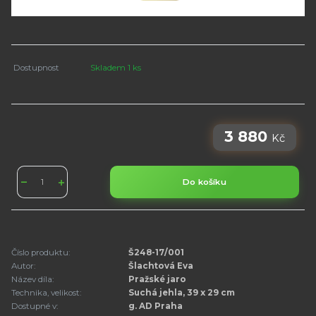
Dostupnost
Skladem 1 ks
3 880
Kč
Do košíku
Číslo produktu:
Š248-17/001
Autor:
Šlachtová Eva
Název díla:
Pražské jaro
Technika, velikost:
Suchá jehla, 39 x 29 cm
Dostupné v:
g. AD Praha