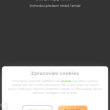
Dohodou předem: Mobil / email
Zpracování cookies
Náš e-shop a partneři potřebují Váš
souhlas
s použitím souborů
cookies, aby Vám mohli zobrazovat informace týkající se Vašich
zájmů. Nastavení vlastních preferencí cookies můžete kdykoli upravit
odkazem ve spodní části stránek.
Upravit sběr cookies.