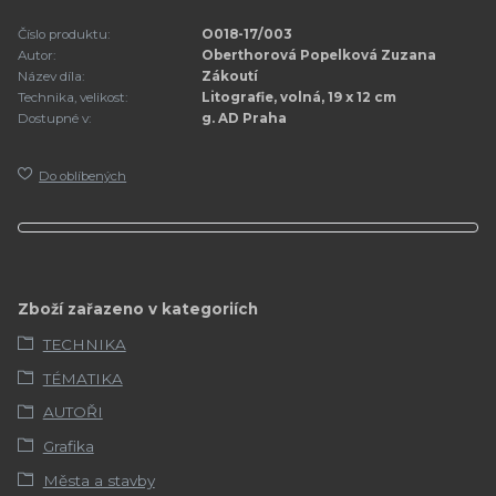
Číslo produktu:
O018-17/003
Autor:
Oberthorová Popelková Zuzana
Název díla:
Zákoutí
Technika, velikost:
Litografie, volná, 19 x 12 cm
Dostupné v:
g. AD Praha
Do oblíbených
Zboží zařazeno v kategoriích
TECHNIKA
TÉMATIKA
AUTOŘI
Grafika
Města a stavby