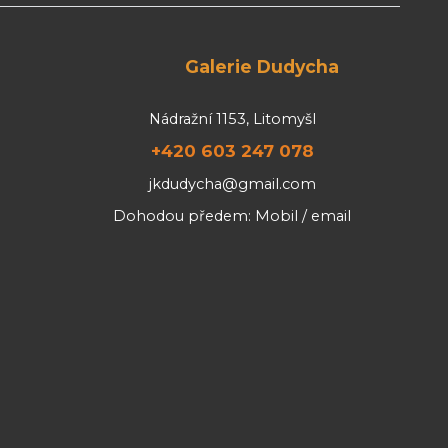
Galerie Dudycha
Nádražní 1153, Litomyšl
+420 603 247 078
jkdudycha@gmail.com
Dohodou předem: Mobil / email