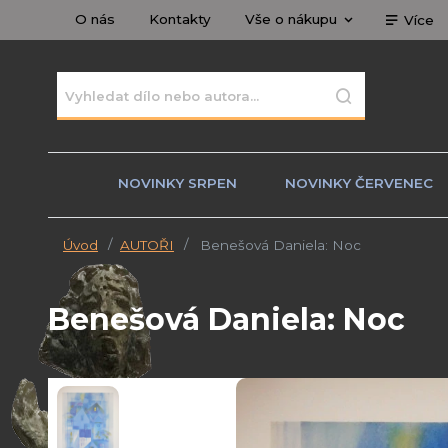
O nás
Kontakty
Vše o nákupu
Více
NOVINKY SRPEN
NOVINKY ČERVENEC
Úvod
AUTOŘI
Benešová Daniela: Noc
Benešová Daniela: Noc