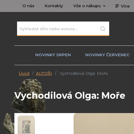
O nás
Kontakty
Vše o nákupu
Více
NOVINKY SRPEN
NOVINKY ČERVENEC
Úvod
AUTOŘI
Vychodilová Olga: Moře
Vychodilová Olga: Moře