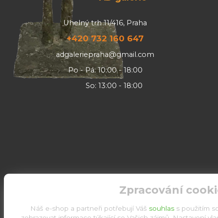
Uhelný trh 11/416, Praha
+420 732 160 647
adgaleriepraha@gmail.com
Po - Pá: 10:00 - 18:00
So: 13:00 - 18:00
Zpracování cooki
Náš e-shop a partneři potřebují Váš
souhlas
s použitím s
zobrazovat informace týkající se Vašich zájmů. Nastavení vl