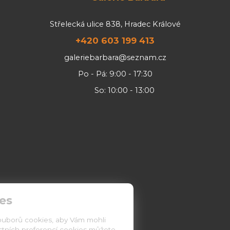
Střelecká ulice 838, Hradec Králové
+420 603 199 413
galeriebarbara@seznam.cz
Po - Pá: 9:00 - 17:30
So: 10:00 - 13:00
es
ouborů cookies, aby Vám mohli
astních preferencí cookies můžete