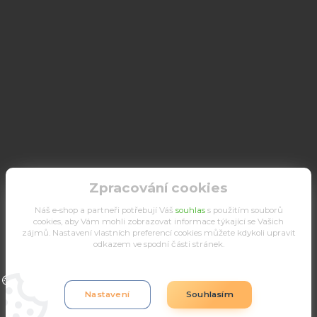
Zpracování cookies
Náš e-shop a partneři potřebují Váš
souhlas
s použitím souborů
cookies, aby Vám mohli zobrazovat informace týkající se Vašich
zájmů. Nastavení vlastních preferencí cookies můžete kdykoli upravit
odkazem ve spodní části stránek.
Upravit sběr cookies.
Nastavení
Souhlasím