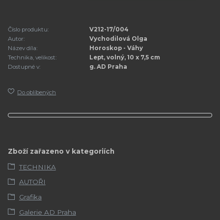
Číslo produktu:
V212-17/004
Autor:
Vychodilová Olga
Název díla:
Horoskop - Váhy
Technika, velikost:
Lept, volný, 10 x 7,5 cm
Dostupné v:
g. AD Praha
Do oblíbených
Zboží zařazeno v kategoriích
TECHNIKA
AUTOŘI
Grafika
Galerie AD Praha