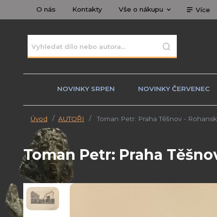
O nás
Kontakty
Vše o nákupu
Více
NOVINKY SRPEN
NOVINKY ČERVENEC
Úvod
AUTOŘI
Toman Petr: Praha Těšnov - Rohansk
Toman Petr: Praha Těšnov