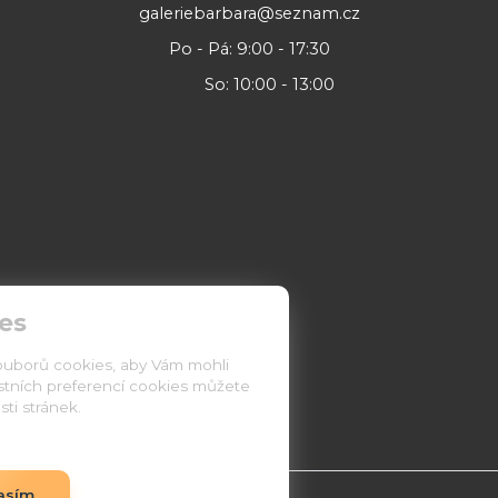
galeriebarbara@seznam.cz
Po - Pá: 9:00 - 17:30
So: 10:00 - 13:00
es
ouborů cookies, aby Vám mohli
astních preferencí cookies můžete
ti stránek.
asím