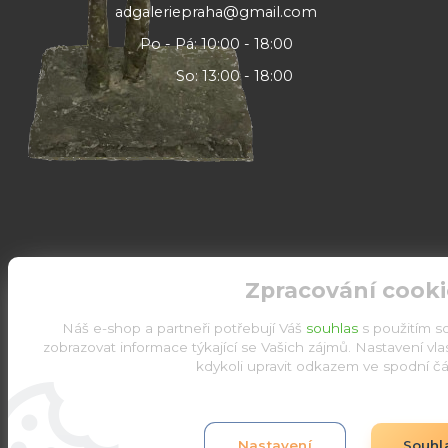
adgaleriepraha@gmail.com
Po - Pá: 10:00 - 18:00
So: 13:00 - 18:00
Zpracování cooki
Náš e-shop a partneři potřebují Váš
souhlas
s použitím s
zobrazovat informace týkající se Vašich zájmů. Nastavení vl
kdykoli upravit odkazem ve spodní čás
Upravit sběr cookies.
Nastavení
Souhl