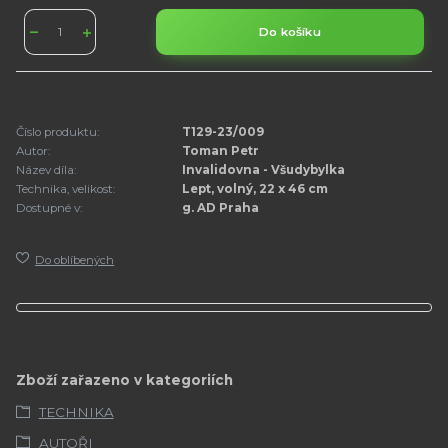
Do košíku
Číslo produktu:
T129-23/009
Autor:
Toman Petr
Název díla:
Invalidovna - Všudybylka
Technika, velikost:
Lept, volný, 22 x 46 cm
Dostupné v:
g. AD Praha
Do oblíbených
Zboží zařazeno v kategoriích
TECHNIKA
AUTOŘI