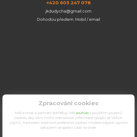
+420 603 247 078
jkdudycha@gmail.com
Dohodou předem: Mobil / email
Zpracování cookies
Náš e-shop a partneři potřebují Váš
souhlas
s použitím souborů
cookies, aby Vám mohli zobrazovat informace týkající se Vašich
zájmů. Nastavení vlastních preferencí cookies můžete kdykoli upravit
odkazem ve spodní části stránek.