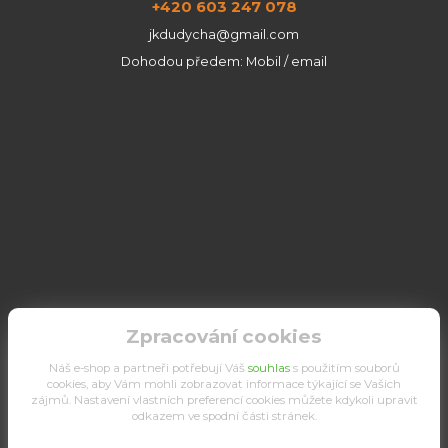
+420 603 247 078
jkdudycha@gmail.com
Dohodou předem: Mobil / email
Zpracování cookies
Náš e-shop a partneři potřebují Váš
souhlas
s použitím souborů
cookies, aby Vám mohli zobrazovat informace týkající se Vašich
zájmů. Nastavení vlastních preferencí cookies můžete kdykoli upravit
odkazem ve spodní části stránek.