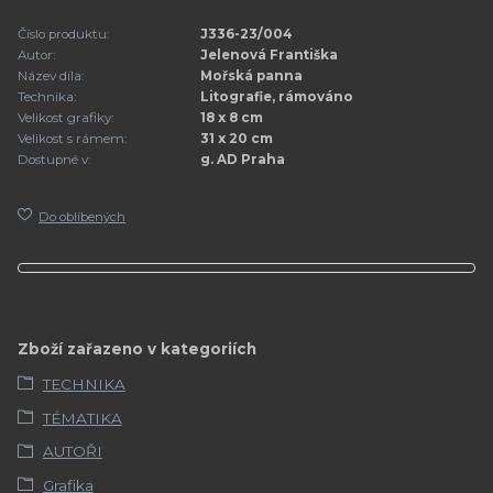
Číslo produktu:
J336-23/004
Autor:
Jelenová Františka
Název díla:
Mořská panna
Technika:
Litografie, rámováno
Velikost grafiky:
18 x 8 cm
Velikost s rámem:
31 x 20 cm
Dostupné v:
g. AD Praha
Do oblíbených
Zboží zařazeno v kategoriích
TECHNIKA
TÉMATIKA
AUTOŘI
Grafika