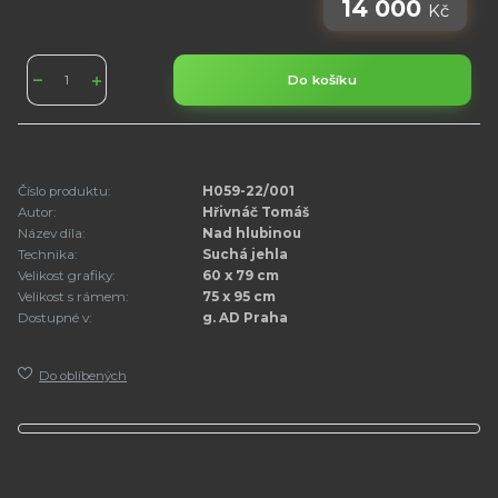
14 000
Kč
Do košíku
Číslo produktu:
H059-22/001
Autor:
Hřivnáč Tomáš
Název díla:
Nad hlubinou
Technika:
Suchá jehla
Velikost grafiky:
60 x 79 cm
Velikost s rámem:
75 x 95 cm
Dostupné v:
g. AD Praha
Do oblíbených