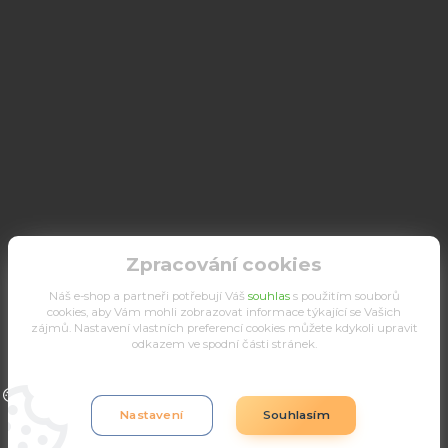
Zpracování cookies
Náš e-shop a partneři potřebují Váš
souhlas
s použitím souborů
cookies, aby Vám mohli zobrazovat informace týkající se Vašich
zájmů. Nastavení vlastních preferencí cookies můžete kdykoli upravit
odkazem ve spodní části stránek.
Upravit sběr cookies.
Nastavení
Souhlasím