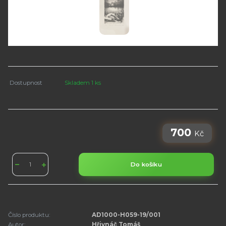
Dostupnost
Skladem 1 ks
700
Kč
Do košíku
Číslo produktu:
AD1000-H059-19/001
Autor:
Hřivnáč Tomáš