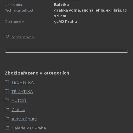
Název díla:
Baletka
Technika, velikost:
grafika volná, suchá jehla, ex libris, 13
x 9 cm
Dostupné v:
g. AD Praha
Do oblíbených
Zboží zařazeno v kategoriích
TECHNIKA
TÉMATIKA
AUTOŘI
Grafika
Akty a figury
Galerie AD Praha