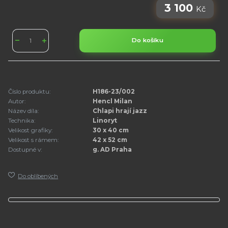
3 100
Kč
Do košíku
Číslo produktu:
H186-23/002
Autor:
Hencl Milan
Název díla:
Chlapi hrají jazz
Technika:
Linoryt
Velikost grafiky:
30 x 40 cm
Velikost s rámem:
42 x 52 cm
Dostupné v:
g. AD Praha
Do oblíbených