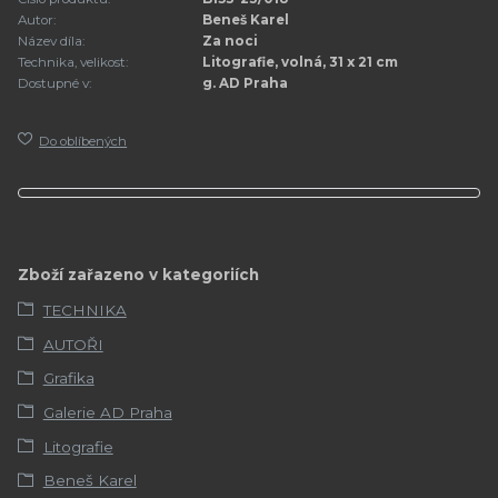
Autor:
Beneš Karel
Název díla:
Za noci
Technika, velikost:
Litografie, volná, 31 x 21 cm
Dostupné v:
g. AD Praha
Do oblíbených
Zboží zařazeno v kategoriích
TECHNIKA
AUTOŘI
Grafika
Galerie AD Praha
Litografie
Beneš Karel