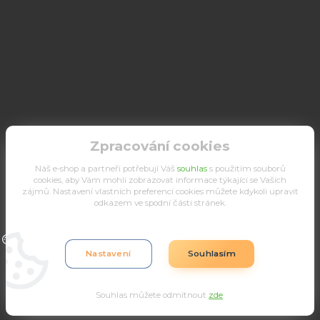
Zpracování cookies
Náš e-shop a partneři potřebují Váš
souhlas
s použitím souborů
cookies, aby Vám mohli zobrazovat informace týkající se Vašich
zájmů. Nastavení vlastních preferencí cookies můžete kdykoli upravit
odkazem ve spodní části stránek.
Upravit sběr cookies.
Nastavení
Souhlasím
Souhlas můžete odmítnout
zde
.
Vytvořeno na
Eshop-rychle.cz