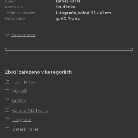
Autor:
Beneš Karel
Název díla:
Studánka
Technika, velikost:
Litografie, volná, 55 x 41 cm
Dostupné v:
g. AD Praha
Do oblíbených
Zboží zařazeno v kategoriích
TECHNIKA
AUTOŘI
Grafika
Galerie AD Praha
Litografie
Beneš Karel