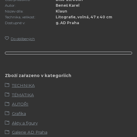
Autor:
Beneš Karel
Název díla:
Klaun
Technika, velikost:
Litografie, volná, 47 x 40 cm
Dostupné v:
g. AD Praha
Do oblíbených
Zboží zařazeno v kategoriích
TECHNIKA
TÉMATIKA
AUTOŘI
Grafika
Akty a figury
Galerie AD Praha