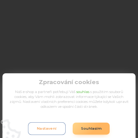
Zpracování cookies
Náš e-shop a partneři potřebují Váš
souhlas
s použitím souborů
cookies, aby Vám mohli zobrazovat informace týkající se Vašich
zájmů. Nastavení vlastních preferencí cookies můžete kdykoli upravit
odkazem ve spodní části stránek.
Upravit sběr cookies.
Nastavení
Souhlasím