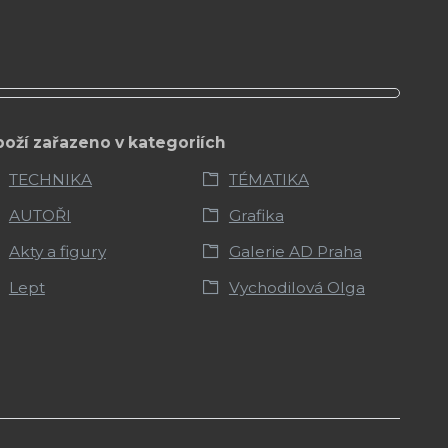
boží zařazeno v kategoriích
TECHNIKA
TÉMATIKA
AUTOŘI
Grafika
Akty a figury
Galerie AD Praha
Lept
Vychodilová Olga