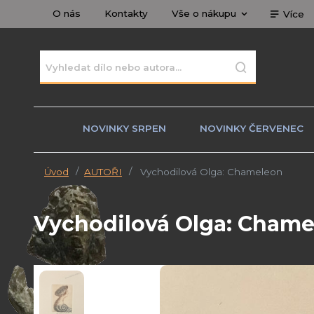
O nás
Kontakty
Vše o nákupu
Více
NOVINKY SRPEN
NOVINKY ČERVENEC
Úvod
AUTOŘI
Vychodilová Olga: Chameleon
Vychodilová Olga: Cham