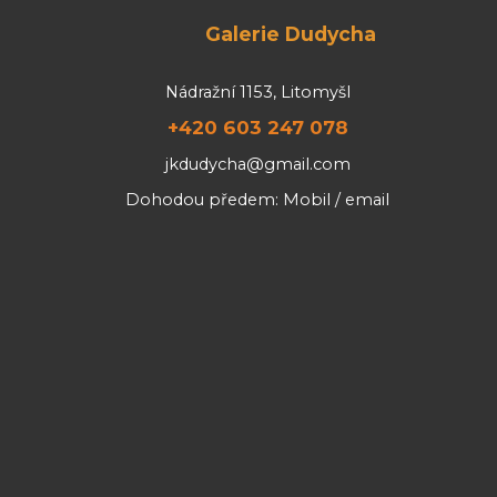
Galerie Dudycha
Nádražní 1153, Litomyšl
+420 603 247 078
jkdudycha@gmail.com
Dohodou předem: Mobil / email