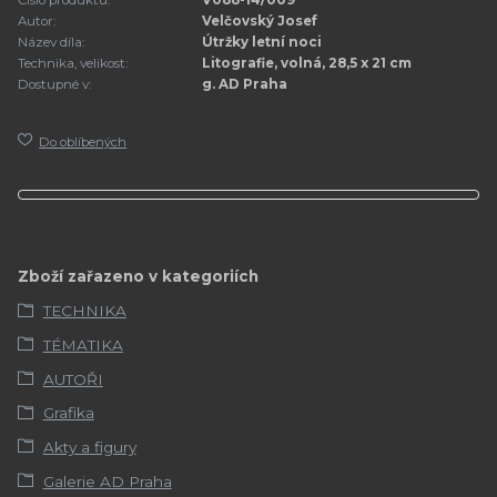
Číslo produktu:
V088-14/009
Autor:
Velčovský Josef
Název díla:
Útržky letní noci
Technika, velikost:
Litografie, volná, 28,5 x 21 cm
Dostupné v:
g. AD Praha
Do oblíbených
Zboží zařazeno v kategoriích
TECHNIKA
TÉMATIKA
AUTOŘI
Grafika
Akty a figury
Galerie AD Praha