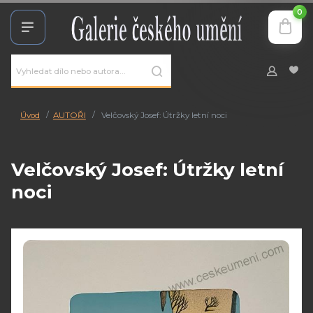
0
Úvod
AUTOŘI
Velčovský Josef: Útržky letní noci
Velčovský Josef: Útržky letní
noci