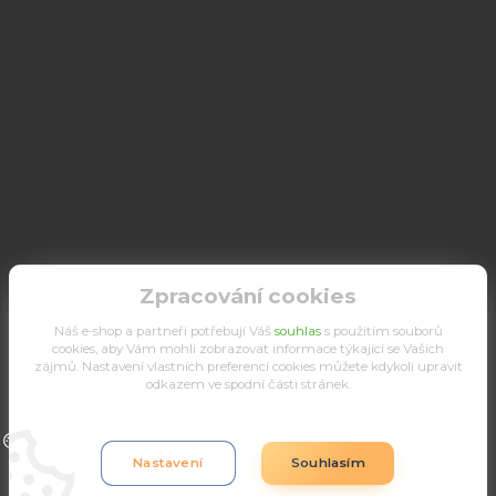
Zpracování cookies
Náš e-shop a partneři potřebují Váš
souhlas
s použitím souborů
cookies, aby Vám mohli zobrazovat informace týkající se Vašich
zájmů. Nastavení vlastních preferencí cookies můžete kdykoli upravit
odkazem ve spodní části stránek.
Upravit sběr cookies.
Nastavení
Souhlasím