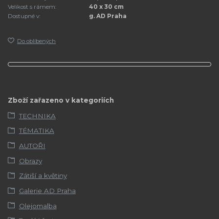
Velikost s rámem:
40 x 30 cm
Dostupné v:
g. AD Praha
Do oblíbených
Zboží zařazeno v kategoriích
TECHNIKA
TÉMATIKA
AUTOŘI
Obrazy
Zátiší a květiny
Galerie AD Praha
Olejomalba