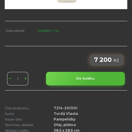
Dostupnost
Skladem 1 ks
7 200
Kč
Do košíku
Číslo produktu:
T214-20/001
Autor:
Tvrdá Vlasta
Název díla:
Pampelišky
Technika, velikost:
Olej, plátno
Velikost malby:
38,5 x 28,5 cm