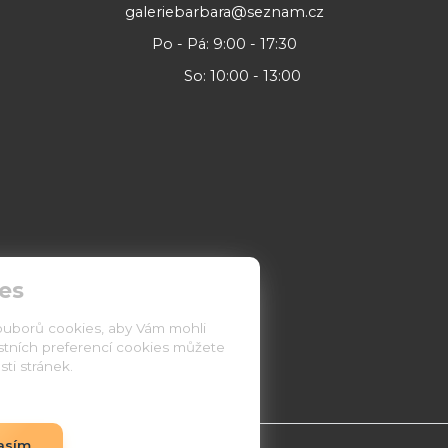
galeriebarbara@seznam.cz
Po - Pá: 9:00 - 17:30
So: 10:00 - 13:00
es
ouborů cookies, aby Vám mohli
astních preferencí cookies můžete
ti stránek.
asím