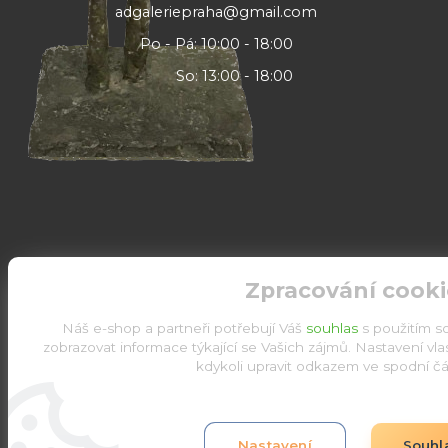
adgaleriepraha@gmail.com
Po - Pá: 10:00 - 18:00
So: 13:00 - 18:00
Zpracování cooki
Náš e-shop a partneři potřebují Váš
souhlas
s použitím s
zobrazovat informace týkající se Vašich zájmů. Nastavení vl
kdykoli upravit odkazem ve spodní čás
Upravit sběr cookies.
Nastavení
Souhl