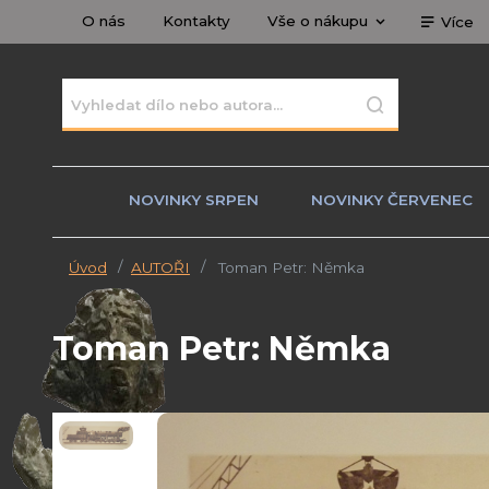
O nás
Kontakty
Vše o nákupu
Více
NOVINKY SRPEN
NOVINKY ČERVENEC
Úvod
AUTOŘI
Toman Petr: Němka
Toman Petr: Němka