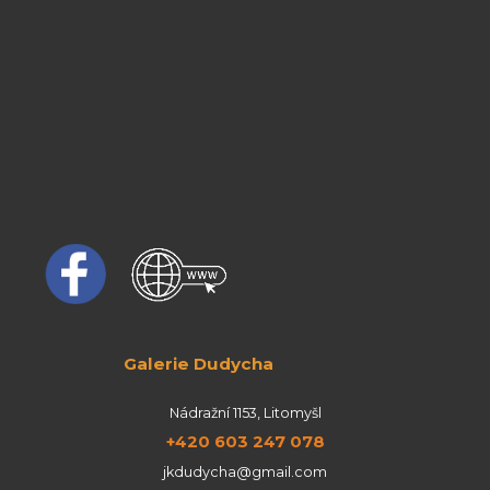
Galerie Dudycha
Nádražní 1153, Litomyšl
+420 603 247 078
jkdudycha@gmail.com