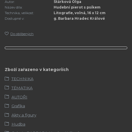
Autor:
Stárková Olga
Název díla:
Hudební pierot s psíkem
Technika, velikost:
Litografie, volná, 16 x 12 cm
Dostupné v:
g. Barbara Hradec Králové
Do oblíbených
Zboží zařazeno v kategoriích
TECHNIKA
TÉMATIKA
AUTOŘI
Grafika
Akty a figury
Hudba