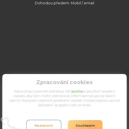
Dohodou předem: Mobil / email
Zpracování cookies
Náš e-shop a partneři potřebují Váš
souhlas
s použitím souborů
cookies, aby Vám mohli zobrazovat informace týkající se Vašich
zájmů. Nastavení vlastních preferencí cookies můžete kdykoli upravit
odkazem ve spodní části stránek.
Upravit sběr cookies.
Nastavení
Souhlasím