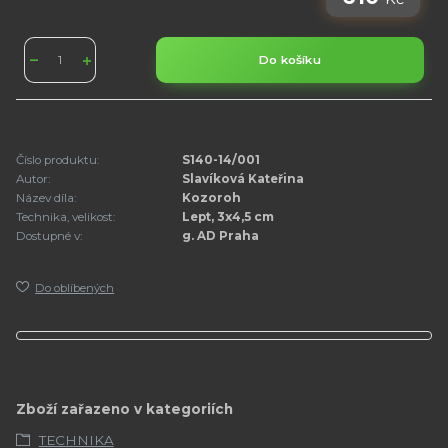
Do košíku
Číslo produktu:
S140-14/001
Autor:
Slavíková Kateřina
Název díla:
Kozoroh
Technika, velikost:
Lept, 3x4,5 cm
Dostupné v:
g. AD Praha
Do oblíbených
Zboží zařazeno v kategoriích
TECHNIKA