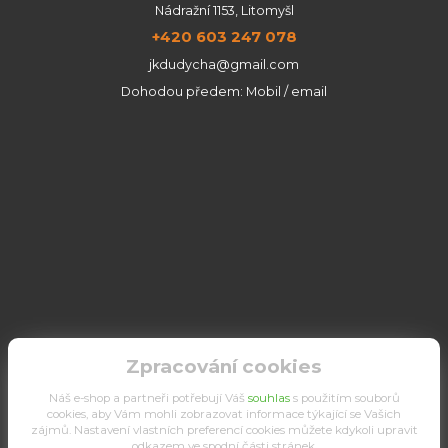
Nádražní 1153, Litomyšl
+420 603 247 078
jkdudycha@gmail.com
Dohodou předem: Mobil / email
Zpracování cookies
Náš e-shop a partneři potřebují Váš
souhlas
s použitím souborů
cookies, aby Vám mohli zobrazovat informace týkající se Vašich
zájmů. Nastavení vlastních preferencí cookies můžete kdykoli upravit
odkazem ve spodní části stránek.