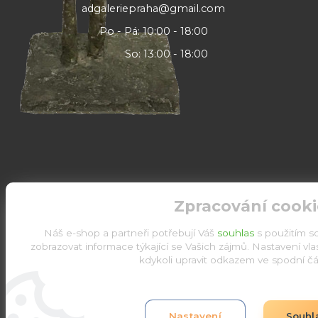
adgaleriepraha@gmail.com
Po - Pá: 10:00 - 18:00
So: 13:00 - 18:00
Zpracování cooki
Náš e-shop a partneři potřebují Váš
souhlas
s použitím s
zobrazovat informace týkající se Vašich zájmů. Nastavení vl
kdykoli upravit odkazem ve spodní čás
Upravit sběr cookies.
Nastavení
Souhl