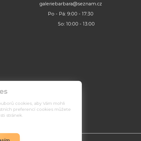
galeriebarbara@seznam.cz
Po - Pá: 9:00 - 17:30
So: 10:00 - 13:00
es
ouborů cookies, aby Vám mohli
astních preferencí cookies můžete
ti stránek.
asím