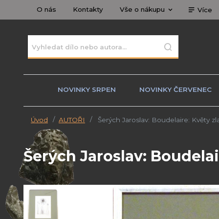
O nás
Kontakty
Vše o nákupu
Více
NOVINKY SRPEN
NOVINKY ČERVENEC
Úvod
AUTOŘI
Šerých Jaroslav: Boudelaire: Květy zla
Šerých Jaroslav: Boudelaire