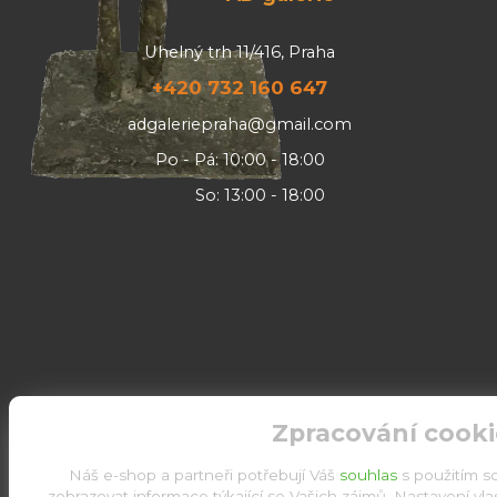
Uhelný trh 11/416, Praha
+420 732 160 647
adgaleriepraha@gmail.com
Po - Pá: 10:00 - 18:00
So: 13:00 - 18:00
Zpracování cooki
Náš e-shop a partneři potřebují Váš
souhlas
s použitím s
zobrazovat informace týkající se Vašich zájmů. Nastavení vl