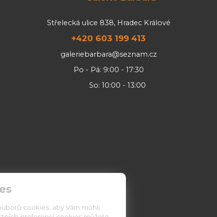
Střelecká ulice 838, Hradec Králové
+420 603 199 413
galeriebarbara@seznam.cz
Po - Pá: 9:00 - 17:30
So: 10:00 - 13:00
es
ouborů cookies, aby Vám mohli
astních preferencí cookies můžete