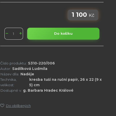
1 100
Kč
Do košíku
Číslo produktu:
S310-220/006
Autor:
Sadílková Ludmila
Název díla:
Naděje
Technika,
kresba tuší na ruční papír, 26 x 22 (9 x
velikost:
5) cm
Dostupné v:
g. Barbara Hradec Králové
Do oblíbených