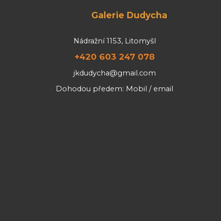
Galerie Dudycha
Nádražní 1153, Litomyšl
+420 603 247 078
jkdudycha@gmail.com
Dohodou předem: Mobil / email