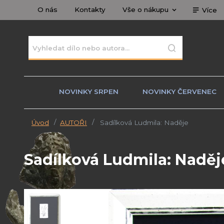
O nás
Kontakty
Vše o nákupu
Více
NOVINKY SRPEN
NOVINKY ČERVENEC
Úvod
AUTOŘI
Sadílková Ludmila: Naděje
Sadílková Ludmila: Naděj