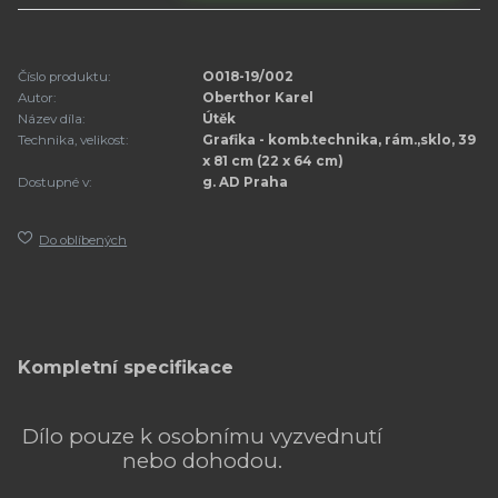
Číslo produktu:
O018-19/002
Autor:
Oberthor Karel
Název díla:
Útěk
Technika, velikost:
Grafika - komb.technika, rám.,sklo, 39
x 81 cm (22 x 64 cm)
Dostupné v:
g. AD Praha
Do oblíbených
Kompletní specifikace
Dílo pouze k osobnímu vyzvednutí
nebo dohodou.