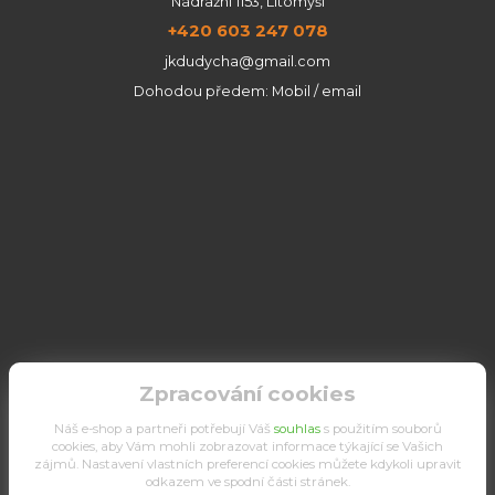
Nádražní 1153, Litomyšl
+420 603 247 078
jkdudycha@gmail.com
Dohodou předem: Mobil / email
Zpracování cookies
Náš e-shop a partneři potřebují Váš
souhlas
s použitím souborů
cookies, aby Vám mohli zobrazovat informace týkající se Vašich
zájmů. Nastavení vlastních preferencí cookies můžete kdykoli upravit
odkazem ve spodní části stránek.