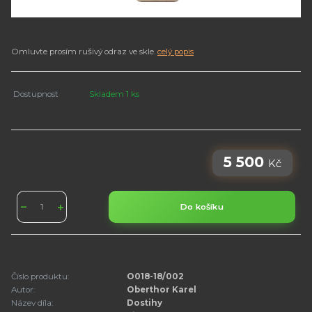
Omluvte prosím rušivý odraz ve skle.
celý popis
Dostupnost
Skladem 1 ks
5 500
Kč
Do košíku
Číslo produktu:
O018-18/002
Autor:
Oberthor Karel
Název díla:
Dostihy