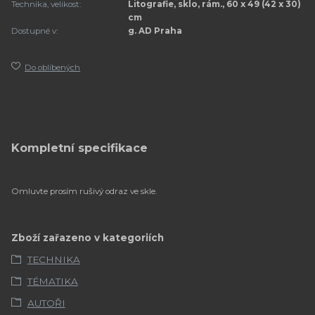
Technika, velikost:
Litografie, sklo, rám., 60 x 49 (42 x 30)
cm
Dostupné v:
g. AD Praha
Do oblíbených
Kompletní specifikace
Omluvte prosím rušivý odraz ve skle.
Zboží zařazeno v kategoriích
TECHNIKA
TÉMATIKA
AUTOŘI