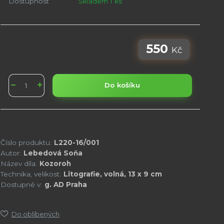
Dostupnost
Skladem 1 ks
550
Kč
Do košíku
Číslo produktu:
L220-16/001
Autor:
Lebedová Soňa
Název díla:
Kozoroh
Technika, velikost:
Litografie, volná, 13 x 9 cm
Dostupné v:
g. AD Praha
Do oblíbených