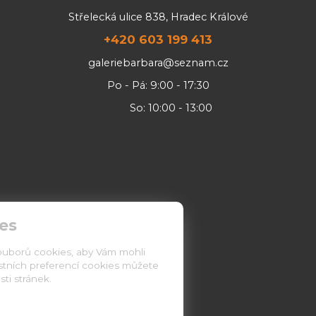
Střelecká ulice 838, Hradec Králové
+420 603 199 413
galeriebarbara@seznam.cz
Po - Pá: 9:00 - 17:30
So: 10:00 - 13:00
es
ouborů cookies, aby Vám mohli
astních preferencí cookies můžete
ti stránek.