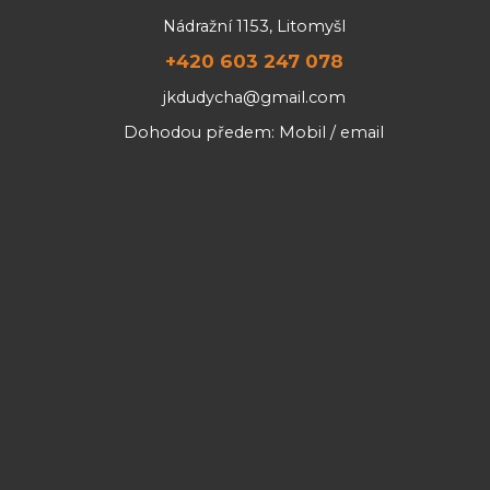
Nádražní 1153, Litomyšl
+420 603 247 078
jkdudycha@gmail.com
Dohodou předem: Mobil / email