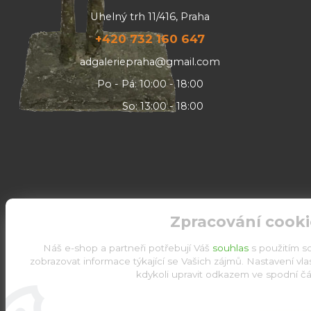
Uhelný trh 11/416, Praha
+420 732 160 647
adgaleriepraha@gmail.com
Po - Pá: 10:00 - 18:00
So: 13:00 - 18:00
Zpracování cooki
Náš e-shop a partneři potřebují Váš
souhlas
s použitím s
zobrazovat informace týkající se Vašich zájmů. Nastavení vl
kdykoli upravit odkazem ve spodní čás