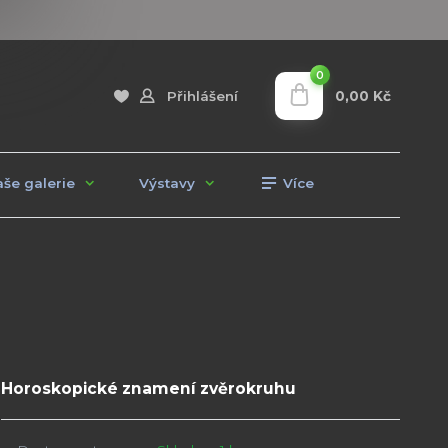
0
0,00 Kč
Přihlášení
še galerie
Výstavy
Více
Horoskopické znamení zvěrokruhu