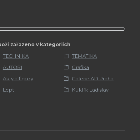
boží zařazeno v kategoriích
TECHNIKA
TÉMATIKA
AUTOŘI
Grafika
Akty a figury
Galerie AD Praha
Lept
Kuklík Ladislav