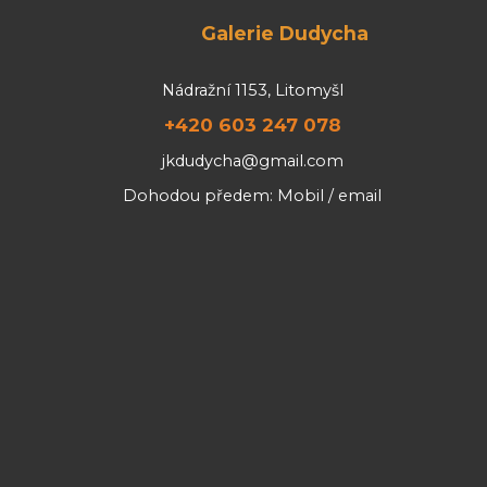
Galerie Dudycha
Nádražní 1153, Litomyšl
+420 603 247 078
jkdudycha@gmail.com
Dohodou předem: Mobil / email