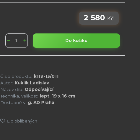
2 580
Kč
Do košíku
Číslo produktu:
k119-13/011
Autor:
Kuklík Ladislav
Název díla:
Odpočívající
Technika, velikost:
lept, 19 x 16 cm
Dostupné v:
g. AD Praha
Do oblíbených