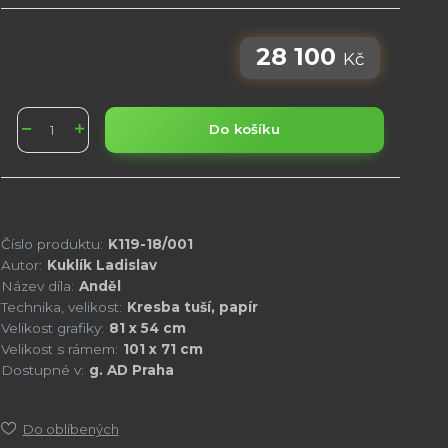
28 100
Kč
Do košíku
Číslo produktu:
K119-18/001
Autor:
Kuklík Ladislav
Název díla:
Anděl
Technika, velikost:
Kresba tuší, papír
Velikost grafiky:
81 x 54 cm
Velikost s rámem:
101 x 71 cm
Dostupné v:
g. AD Praha
Do oblíbených