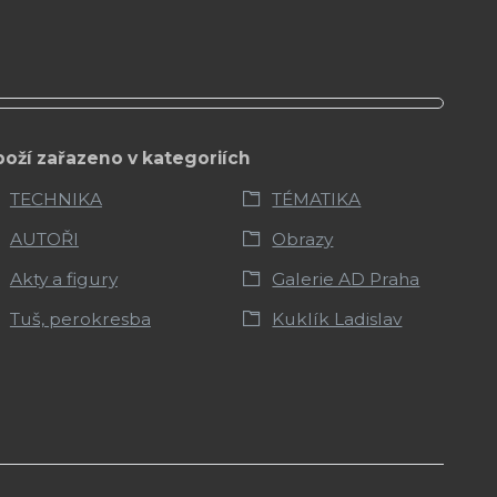
boží zařazeno v kategoriích
TECHNIKA
TÉMATIKA
AUTOŘI
Obrazy
Akty a figury
Galerie AD Praha
Tuš, perokresba
Kuklík Ladislav