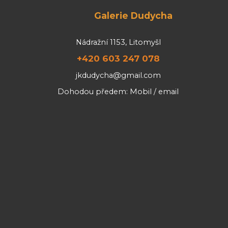
Galerie Dudycha
Nádražní 1153, Litomyšl
+420 603 247 078
jkdudycha@gmail.com
Dohodou předem: Mobil / email