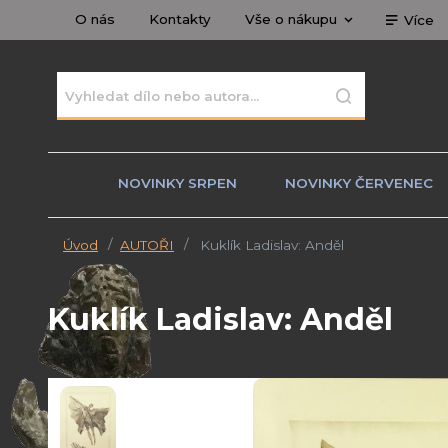
O nás
Kontakty
Vše o nákupu
Více
NOVINKY SRPEN
NOVINKY ČERVENEC
Úvod
AUTOŘI
Kuklík Ladislav: Anděl
Kuklík Ladislav: Anděl