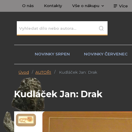
O nás
Kontakty
Vše o nákupu
Více
NOVINKY SRPEN
NOVINKY ČERVENEC
Úvod
AUTOŘI
Kudláček Jan: Drak
Kudláček Jan: Drak