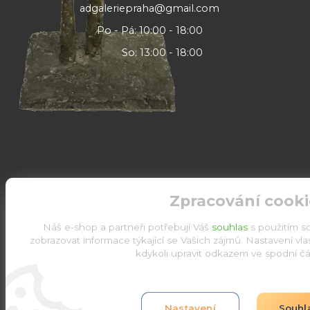
adgaleriepraha@gmail.com
Po - Pá: 10:00 - 18:00
So: 13:00 - 18:00
Zpracování cooki
Náš e-shop a partneři potřebují Váš
souhlas
s použitím s
zobrazovat informace týkající se Vašich zájmů. Nastavení vl
kdykoli upravit odkazem ve spodní čás
Upravit sběr cookies.
Nastavení
Souhl