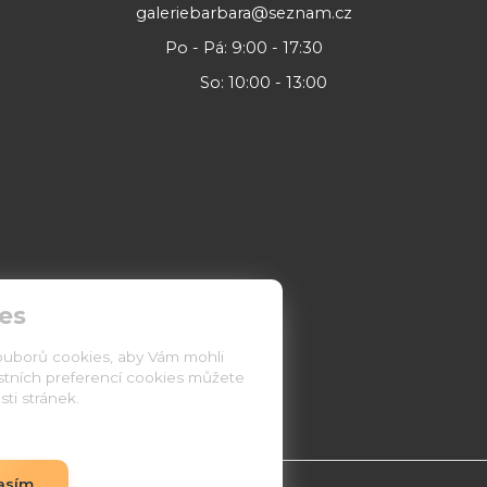
galeriebarbara@seznam.cz
Po - Pá: 9:00 - 17:30
So: 10:00 - 13:00
es
ouborů cookies, aby Vám mohli
astních preferencí cookies můžete
ti stránek.
asím