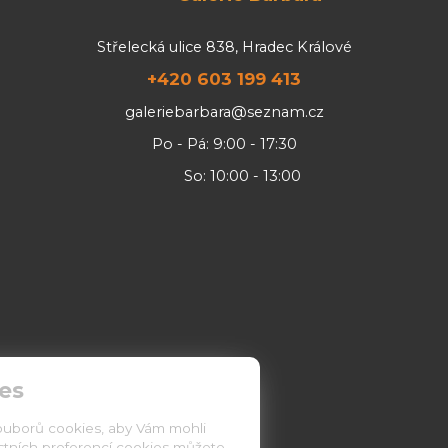
Střelecká ulice 838, Hradec Králové
+420 603 199 413
galeriebarbara@seznam.cz
Po - Pá: 9:00 - 17:30
So: 10:00 - 13:00
es
ouborů cookies, aby Vám mohli
astních preferencí cookies můžete