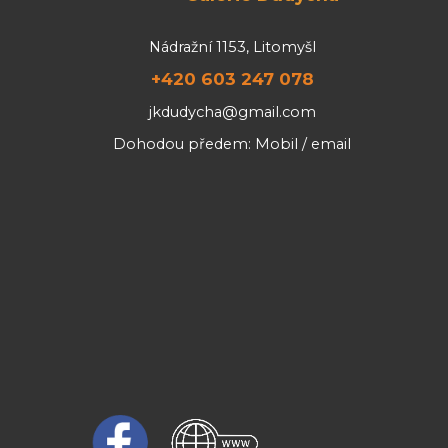
Nádražní 1153, Litomyšl
+420 603 247 078
jkdudycha@gmail.com
Dohodou předem: Mobil / email