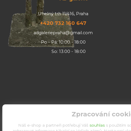
Uhelný trh 11/416, Praha
+420 732 160 647
adgaleriepraha@gmail.com
Po - Pá: 10:00 - 18:00
So: 13:00 - 18:00
Zpracování cooki
Náš e-shop a partneři potřebují Váš
souhlas
s použitím s
zobrazovat informace týkající se Vašich zájmů. Nastavení vl