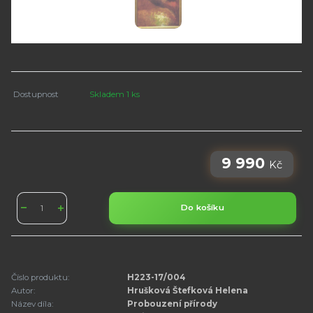
Dostupnost
Skladem 1 ks
9 990
Kč
Do košíku
Číslo produktu:
H223-17/004
Autor:
Hrušková Štefková Helena
Název díla:
Probouzení přírody