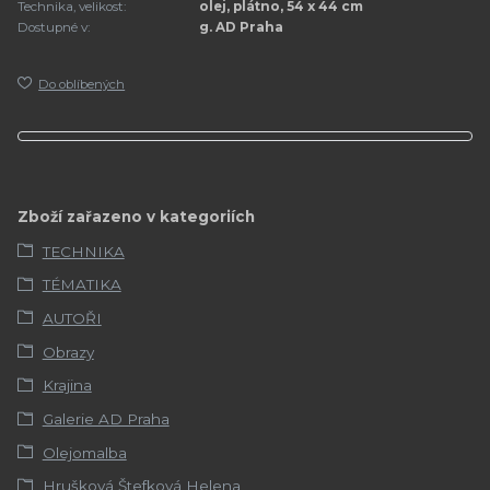
Technika, velikost:
olej, plátno, 54 x 44 cm
Dostupné v:
g. AD Praha
Do oblíbených
Zboží zařazeno v kategoriích
TECHNIKA
TÉMATIKA
AUTOŘI
Obrazy
Krajina
Galerie AD Praha
Olejomalba
Hrušková Štefková Helena