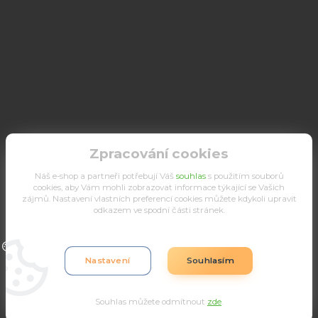
Zpracování cookies
Náš e-shop a partneři potřebují Váš
souhlas
s použitím souborů
cookies, aby Vám mohli zobrazovat informace týkající se Vašich
zájmů. Nastavení vlastních preferencí cookies můžete kdykoli upravit
odkazem ve spodní části stránek.
Upravit sběr cookies.
Nastavení
Souhlasím
Souhlas můžete odmítnout
zde
.
Vytvořeno na
Eshop-rychle.cz