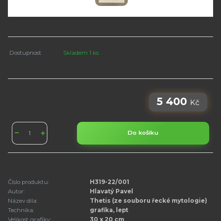
Dostupnost
Skladem 1 ks
5 400
Kč
Do košíku
Číslo produktu:
H319-22/001
Autor:
Hlavatý Pavel
Název díla:
Thetis (ze souboru řecké mytologie)
Technika:
grafika, lept
Velikost grafiky:
30 x 20 cm