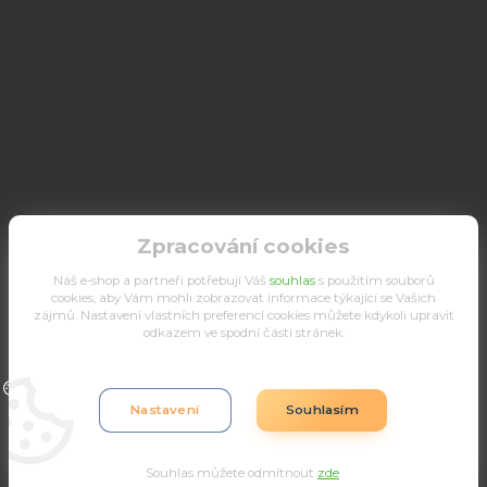
Zpracování cookies
Náš e-shop a partneři potřebují Váš
souhlas
s použitím souborů
cookies, aby Vám mohli zobrazovat informace týkající se Vašich
zájmů. Nastavení vlastních preferencí cookies můžete kdykoli upravit
odkazem ve spodní části stránek.
Upravit sběr cookies.
Nastavení
Souhlasím
Souhlas můžete odmítnout
zde
.
Vytvořeno na
Eshop-rychle.cz