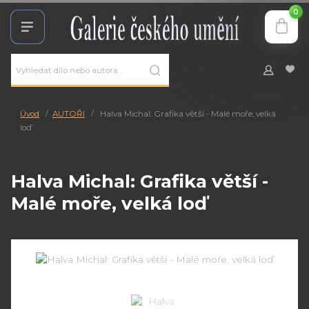
0
Úvod
AUTOŘI
Halva Michal: Grafika větší - Malé moře, velká
loď
Halva Michal: Grafika větší -
Malé moře, velká loď