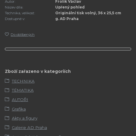
Autor:
Frolík Václav
Název díla:
Upřený pohled
Technika, velikost:
Originální tisk volný, 36 x 25,5 cm
Dostupné v:
g. AD Praha
Do oblíbených
Zboží zařazeno v kategoriích
TECHNIKA
TÉMATIKA
AUTOŘI
Grafika
Akty a figury
Galerie AD Praha