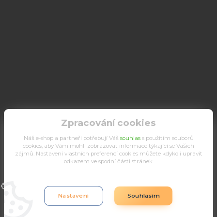
Zpracování cookies
Náš e-shop a partneři potřebují Váš
souhlas
s použitím souborů
cookies, aby Vám mohli zobrazovat informace týkající se Vašich
zájmů. Nastavení vlastních preferencí cookies můžete kdykoli upravit
odkazem ve spodní části stránek.
Upravit sběr cookies.
Nastavení
Souhlasím