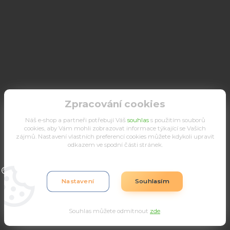
Zpracování cookies
Náš e-shop a partneři potřebují Váš
souhlas
s použitím souborů
cookies, aby Vám mohli zobrazovat informace týkající se Vašich
zájmů. Nastavení vlastních preferencí cookies můžete kdykoli upravit
odkazem ve spodní části stránek.
Upravit sběr cookies.
Nastavení
Souhlasím
Souhlas můžete odmítnout
zde
.
Vytvořeno na
Eshop-rychle.cz