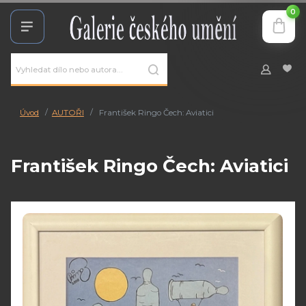
0
Úvod
AUTOŘI
František Ringo Čech: Aviatici
František Ringo Čech: Aviatici