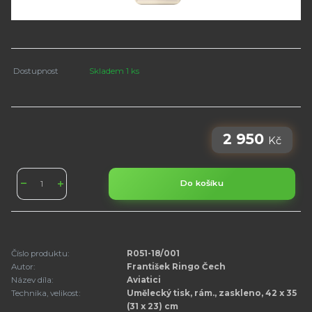
Dostupnost
Skladem 1 ks
2 950
Kč
Do košíku
Číslo produktu:
R051-18/001
Autor:
František Ringo Čech
Název díla:
Aviatici
Technika, velikost:
Umělecký tisk, rám., zaskleno, 42 x 35
(31 x 23) cm