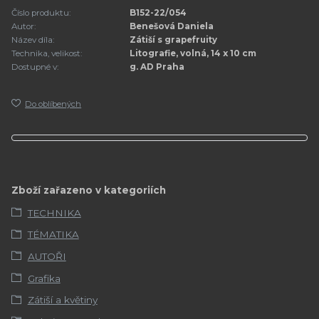
Číslo produktu:
B152-22/054
Autor:
Benešová Daniela
Název díla:
Zátiší s grapefruity
Technika, velikost:
Litografie, volná, 14 x 10 cm
Dostupné v:
g. AD Praha
Do oblíbených
Zboží zařazeno v kategoriích
TECHNIKA
TÉMATIKA
AUTOŘI
Grafika
Zátiší a květiny