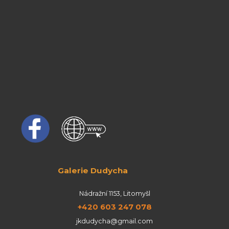
Galerie Dudycha
Nádražní 1153, Litomyšl
+420 603 247 078
jkdudycha@gmail.com