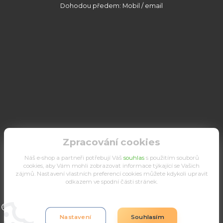
Dohodou předem: Mobil / email
Zpracování cookies
Náš e-shop a partneři potřebují Váš
souhlas
s použitím souborů
cookies, aby Vám mohli zobrazovat informace týkající se Vašich
zájmů. Nastavení vlastních preferencí cookies můžete kdykoli upravit
odkazem ve spodní části stránek.
Upravit sběr cookies.
Nastavení
Souhlasím