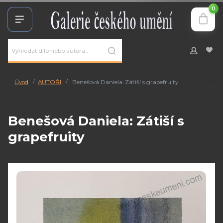
0
Úvod
AUTOŘI
Benešová Daniela: Zátiší s grapefruity
Benešová Daniela: Zátiší s
grapefruity