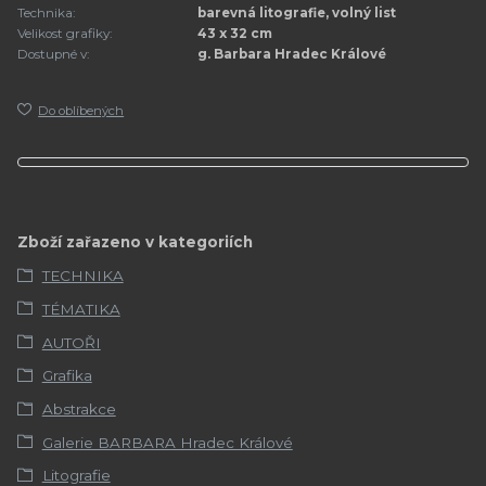
Technika:
barevná litografie, volný list
Velikost grafiky:
43 x 32 cm
Dostupné v:
g. Barbara Hradec Králové
Do oblíbených
Zboží zařazeno v kategoriích
TECHNIKA
TÉMATIKA
AUTOŘI
Grafika
Abstrakce
Galerie BARBARA Hradec Králové
Litografie