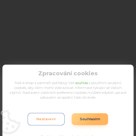
Zpracování cookies
Náš e-shop a partneři potřebují Váš
souhlas
s použitím souborů
cookies, aby Vám mohli zobrazovat informace týkající se Vašich
zájmů. Nastavení vlastních preferencí cookies můžete kdykoli upravit
odkazem ve spodní části stránek.
Upravit sběr cookies.
Nastavení
Souhlasím