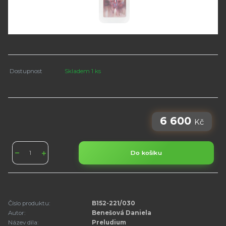
Dostupnost
Skladem 1 ks
6 600
Kč
Do košíku
Číslo produktu:
B152-221/030
Autor:
Benešová Daniela
Název díla:
Preludium