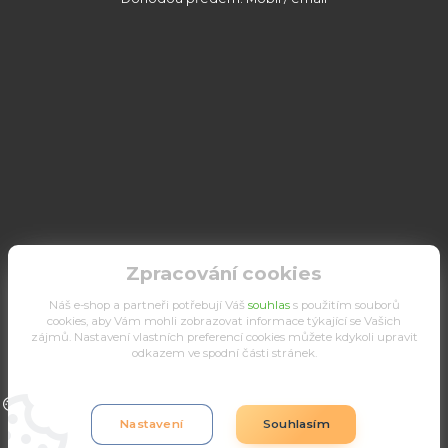
Zpracování cookies
Náš e-shop a partneři potřebují Váš
souhlas
s použitím souborů
cookies, aby Vám mohli zobrazovat informace týkající se Vašich
zájmů. Nastavení vlastních preferencí cookies můžete kdykoli upravit
odkazem ve spodní části stránek.
Upravit sběr cookies.
Nastavení
Souhlasím