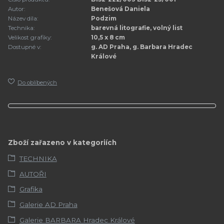
Autor:
Benešová Daniela
Název díla:
Podzim
Technika:
barevná litografie, volný list
Velikost grafiky:
10,5 x 8 cm
Dostupné v:
g. AD Praha, g. Barbara Hradec
Králové
Do oblíbených
Zboží zařazeno v kategoriích
TECHNIKA
AUTOŘI
Grafika
Galerie AD Praha
Galerie BARBARA Hradec Králové