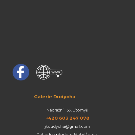
Galerie Dudycha
Nádražní 1153, Litomyšl
+420 603 247 078
jkdudycha@gmail.com
Dohodou předem: Mobil / email