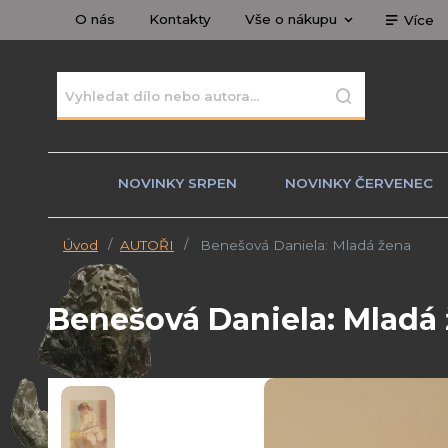
O nás
Kontakty
Vše o nákupu
Více
NOVINKY SRPEN
NOVINKY ČERVENEC
Úvod
AUTOŘI
Benešová Daniela: Mladá žena
Benešová Daniela: Mladá