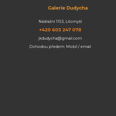
Galerie Dudycha
Nádražní 1153, Litomyšl
+420 603 247 078
jkdudycha@gmail.com
Dohodou předem: Mobil / email