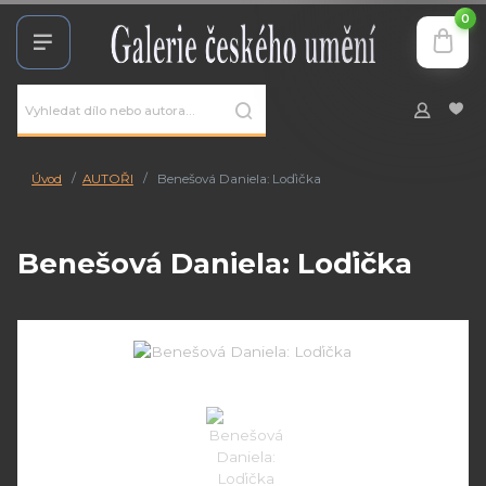
0
Úvod
AUTOŘI
Benešová Daniela: Loďička
Benešová Daniela: Loďička