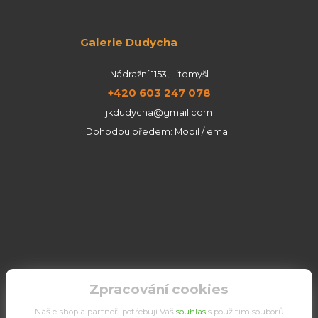
Galerie Dudycha
Nádražní 1153, Litomyšl
+420 603 247 078
jkdudycha@gmail.com
Dohodou předem: Mobil / email
Zpracování cookies
Náš e-shop a partneři potřebují Váš
souhlas
s použitím souborů