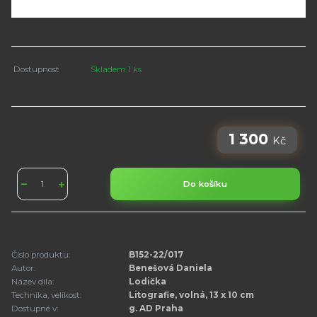
Dostupnost
Skladem 1 ks
1 300
Kč
Do košíku
Číslo produktu:
B152-22/017
Autor:
Benešová Daniela
Název díla:
Lodička
Technika, velikost:
Litografie, volná, 13 x 10 cm
Dostupné v:
g. AD Praha