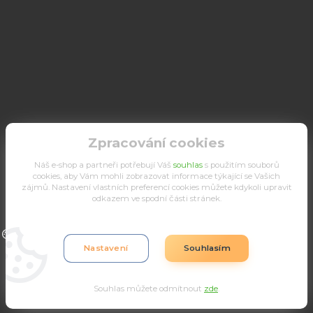
Zpracování cookies
Náš e-shop a partneři potřebují Váš
souhlas
s použitím souborů
cookies, aby Vám mohli zobrazovat informace týkající se Vašich
zájmů. Nastavení vlastních preferencí cookies můžete kdykoli upravit
odkazem ve spodní části stránek.
Upravit sběr cookies.
Nastavení
Souhlasím
Souhlas můžete odmítnout
zde
.
Vytvořeno na
Eshop-rychle.cz