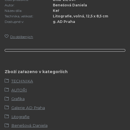
Autor:
Benešová Daniela
Název díla:
Keř
Technika, velikost:
Litografie, volná, 12,5 x 8,5 cm
Dostupné v:
g. AD Praha
Do oblíbených
Zboží zařazeno v kategoriích
TECHNIKA
AUTOŘI
Grafika
Galerie AD Praha
Litografie
Benešová Daniela