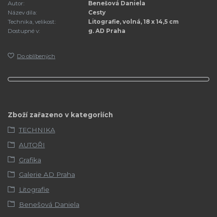
Autor:
Benešová Daniela
Název díla:
Cesty
Technika, velikost:
Litografie, volná, 18 x 14,5 cm
Dostupné v:
g. AD Praha
Do oblíbených
Zboží zařazeno v kategoriích
TECHNIKA
AUTOŘI
Grafika
Galerie AD Praha
Litografie
Benešová Daniela