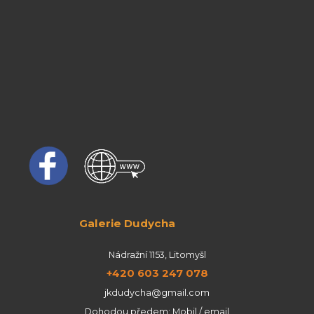
Galerie Dudycha
Nádražní 1153, Litomyšl
+420 603 247 078
jkdudycha@gmail.com
Dohodou předem: Mobil / email