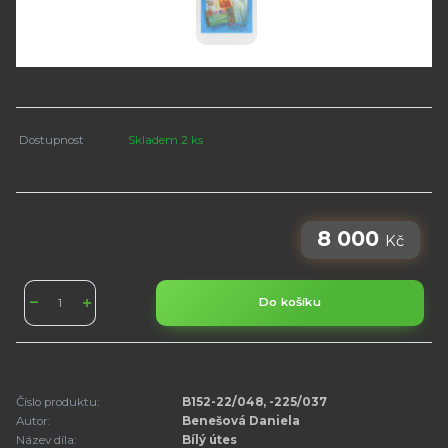
Dostupnost
Skladem 2 ks
8 000
Kč
Do košíku
Číslo produktu:
B152-22/048, -225/037
Autor:
Benešová Daniela
Název díla:
Bílý útes