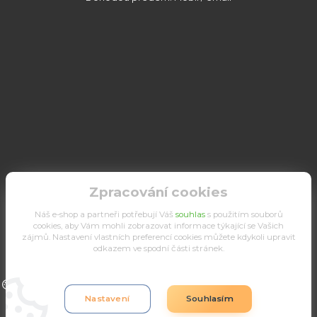
Zpracování cookies
Náš e-shop a partneři potřebují Váš
souhlas
s použitím souborů
cookies, aby Vám mohli zobrazovat informace týkající se Vašich
zájmů. Nastavení vlastních preferencí cookies můžete kdykoli upravit
odkazem ve spodní části stránek.
Upravit sběr cookies.
Nastavení
Souhlasím