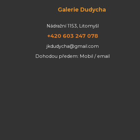
Galerie Dudycha
Nádražní 1153, Litomyšl
+420 603 247 078
jkdudycha@gmail.com
Dohodou předem: Mobil / email