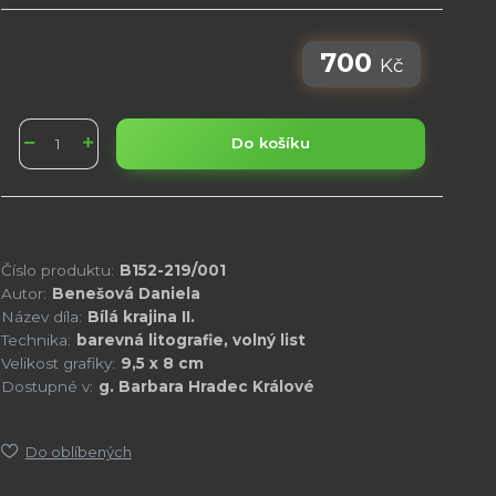
700
Kč
Do košíku
Číslo produktu:
B152-219/001
Autor:
Benešová Daniela
Název díla:
Bílá krajina II.
Technika:
barevná litografie, volný list
Velikost grafiky:
9,5 x 8 cm
Dostupné v:
g. Barbara Hradec Králové
Do oblíbených