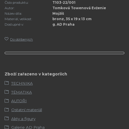
Číslo produktu:
T103-22/001
Autor:
Tomková Towenová Evženie
Název díla:
Mojžíš
Materiál, velikost:
bronz, 35 x 19 x 13 cm
Dostupné v:
g. AD Praha
Do oblíbených
Zboží zařazeno v kategoriích
TECHNIKA
TÉMATIKA
AUTOŘI
Ostatní materiál
Akty a figury
Galerie AD Praha