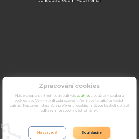
Dohodou předem: Mobil / email
Zpracování cookies
Náš e-shop a partneři potřebují Váš
souhlas
s použitím souborů
cookies, aby Vám mohli zobrazovat informace týkající se Vašich
zájmů. Nastavení vlastních preferencí cookies můžete kdykoli upravit
odkazem ve spodní části stránek.
Upravit sběr cookies.
Nastavení
Souhlasím