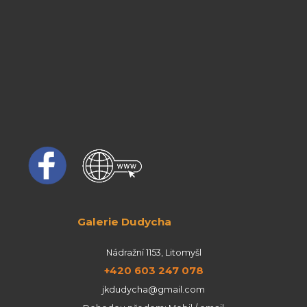
Galerie Dudycha
Nádražní 1153, Litomyšl
+420 603 247 078
jkdudycha@gmail.com