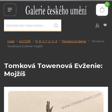
0
Úvod
AUTOŘI
P, R, S, T, U, V, Z
Tomková Evženie
Tomková
Towenová Evženie: Mojžíš
Tomková Towenová Evženie:
Mojžíš